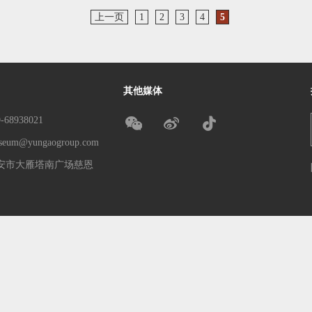
上一页
1
2
3
4
5
其他媒体
68938021
um@yungaogroup.com
安市大雁塔南广场慈恩