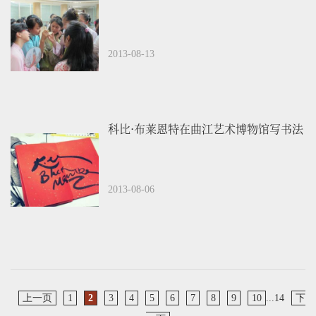
2013-08-13
科比·布莱恩特在曲江艺术博物馆写书法
2013-08-06
上一页
1
2
3
4
5
6
7
8
9
10
...14
下