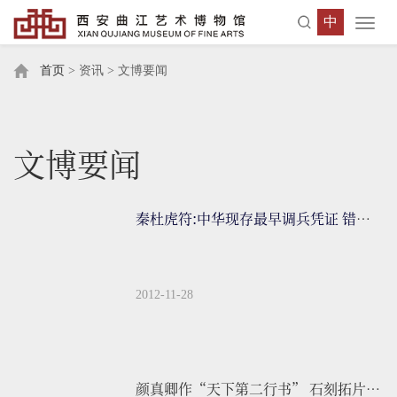
中
Toggl
navig
首页
> 资讯 > 文博要闻
文博要闻
秦杜虎符:中华现存最早调兵凭证 错金字精致(图)
2012-11-28
颜真卿作“天下第二行书” 石刻拓片身世离奇