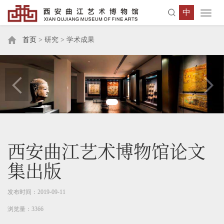
中
Toggl
navig
首页
> 研究 > 学术成果
西安曲江艺术博物馆论文
集出版
发布时间：2019-09-11
浏览量：3366