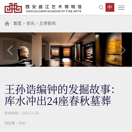
中
Toggl
navig
首页
> 资讯 > 文博要闻
王孙诰编钟的发掘故事：
库水冲出24座春秋墓葬
发布时间：2012-11-28
浏览量：3942