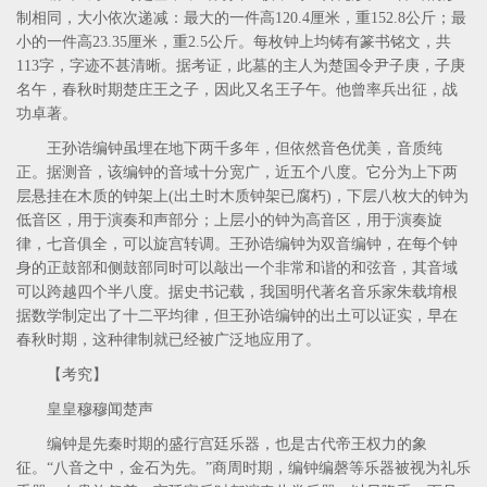
制相同，大小依次递减：最大的一件高120.4厘米，重152.8公斤；最
小的一件高23.35厘米，重2.5公斤。每枚钟上均铸有篆书铭文，共
113字，字迹不甚清晰。据考证，此墓的主人为楚国令尹子庚，子庚
名午，春秋时期楚庄王之子，因此又名王子午。他曾率兵出征，战
功卓著。
王孙诰编钟虽埋在地下两千多年，但依然音色优美，音质纯
正。据测音，该编钟的音域十分宽广，近五个八度。它分为上下两
层悬挂在木质的钟架上(出土时木质钟架已腐朽)，下层八枚大的钟为
低音区，用于演奏和声部分；上层小的钟为高音区，用于演奏旋
律，七音俱全，可以旋宫转调。王孙诰编钟为双音编钟，在每个钟
身的正鼓部和侧鼓部同时可以敲出一个非常和谐的和弦音，其音域
可以跨越四个半八度。据史书记载，我国明代著名音乐家朱载堉根
据数学制定出了十二平均律，但王孙诰编钟的出土可以证实，早在
春秋时期，这种律制就已经被广泛地应用了。
【考究】
皇皇穆穆闻楚声
编钟是先秦时期的盛行宫廷乐器，也是古代帝王权力的象
征。“八音之中，金石为先。”商周时期，编钟编磬等乐器被视为礼乐