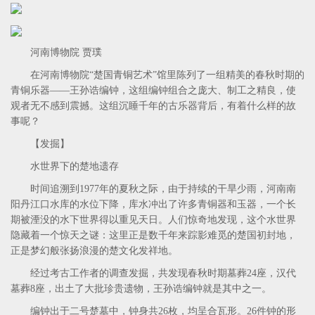
河南博物院 贾璞
在河南博物院“楚国青铜艺术”馆里陈列了一组精美的春秋时期的
青铜乐器——王孙诰编钟，这组编钟组合之庞大、制工之精良，使
观者无不感到震撼。这组沉睡千年的古乐器背后，有着什么样的故
事呢？
【发掘】
水世界下的楚地遗存
时间追溯到1977年的夏秋之际，由于持续的干旱少雨，河南南
阳丹江口水库的水位下降，库水冲出了许多青铜器和玉器，一个长
期被湮没的水下世界得以重见天日。人们惊奇地发现，这个水世界
隐藏着一个惊天之谜：这里正是数千年来踪影难觅的楚国初封地，
正是梦幻般张扬浪漫的楚文化发祥地。
经过考古工作者的调查发掘，共发现春秋时期墓葬24座，汉代
墓葬8座，出土了大批珍贵遗物，王孙诰编钟就是其中之一。
编钟出于二号楚墓中，钟身共26枚，均呈合瓦形。26件钟的形