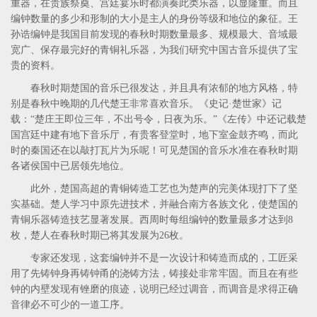
重器，在贵族祭奠、宫廷宴乐时都演奏此类乐器，以显隆重。而且
编钟数量的多少和形制的大小是主人的身份等级和地位的象征。王
孙诰编钟是我国目前发现的春秋时期数量最多、规模最大、音域最
宽广、保存最完好的青铜礼乐器，为我们研究中国古音乐提供了宝
贵的资料。
春秋时期楚国的音乐已很发达，并且具有浓郁的地方风格，特
别是春秋中晚期的几代楚王非常喜欢音乐。《史记·楚世家》记
载：“楚庄王即位三年，不出号令，日夜为乐。”《左传》中还记载楚
国宫廷中建有地下音乐厅，有贵客登堂时，地下室金鼓齐鸣，而此
时的秦国还在以敲打瓦片为乐呢！可见楚国的音乐水准在春秋时期
各诸侯国中已居领先地位。
此外，楚国高超的青铜铸造工艺也为楚声的完美体现打下了坚
实基础。楚人学习中原先进技术，并融合南方各族文化，使楚国的
青铜乐器铸造技艺显著发展。西周时每组编钟的数量最多才达到8
枚，楚人在春秋时期已将其发展为26枚。
专家还发现，这套编钟并不是一次设计和铸造而成的，工匠采
用了先铸钟身再铸钟甬的浇铸方法，铸接处非常牢固。而且在有些
钟的内壁发现有锉磨的痕迹，说明已经过调音，而调音是求得正确
音律必不可少的一道工序。