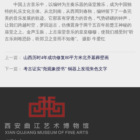
中国上古音乐中，以编钟为主奏乐器的庙堂雅乐，成为中国独
特的礼乐文化主体。从北到南，从西周到春秋，编钟留下了一条完
美的音乐发展的轨迹。它那富有穿透力的音色，气势磅礴的钟声，
让我们跨越时空，梦回远古，仿佛置身于两千五百年前楚王神秘的
庙堂之上。金声玉振，上古庙堂音乐的皇皇穆穆，使我们感受到“听
古乐则唯恐卧，听郑卫之音而不知倦”。 摄影 牛爱红
上一篇：
山西历时4年成功修复80平方米北齐墓葬壁画
下一篇：
考古证实“尧观象授书” 铜器上发现朱色文字