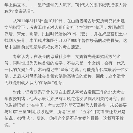
年上梁立木。……皇帝遗骨先人流下。”明代人的墨书记载把该人骨
称为“皇帝遗骨”。
从2011年8月13日至10月9日，在山西省考古研究所研究员田建
文的指导下，考古工作者对人祖庙进行了“抢救性”整理，发现战国、
汉唐、宋元、明清、民国时代遗物291件（套），并在娲皇宫积土中
找到人头骨、木函残片和距今2100至900年曾作祭品的动物骨头。这
是中国目前发现最早祭祀女娲的考古遗迹。
专家认为，在漫长的母系社会中，女娲首先是原始氏族的名
号，同时也成为氏族首领的名字，不会只是一个女娲，会有一代又
一代的女娲产生。木函题记中“皇帝”之说，可能是某代或最后一代女
娲，是后人对母系社会首领女娲崇高地位的追称。因此，这个遗骨
无疑是明朝人认为的“娲皇”遗骨。
对此，记者联系了曾长期在山西从事考古发掘工作的北大考古
学教授刘绪，他表示最近并没有听说过这次发掘及相关的研究，但
他告诉记者：“在中国，考古发现的新石器时代人骨很多，未必都要
与所谓‘三皇’时期联系起来。所谓‘三皇’、‘五帝’目前看来还都只是
传说，都很‘玄’。所以，你问这个是不是女娲的骨骸，这我可不敢
说。”