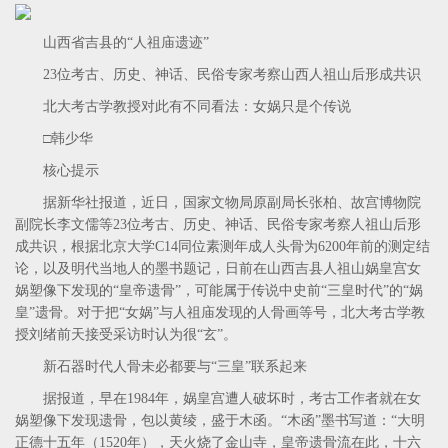
山西省吉县的“人祖庙遗迹”
23位考古、历史、神话、民俗专家考察山西人祖山后形成共识
北大考古学教授对此有不同看法：女娲只是个传说
□韩少华
核心提示
据新华社报道，近日，国家文物局原副局长张柏、故宫博物院
副院长李文儒等23位考古、历史、神话、民俗专家考察人祖山后形
成共识，根据北京大学C14同位素测年成人头骨为6200年前的测定结
论，以及明代当地人的墨书题记，日前在山西吉县人祖山娲皇宫女
娲塑像下发现的“皇帝遗骨”，可能属于传说中史前“三皇时代”的“娲
皇”遗骨。对于把“女娲”与人祖庙发现的人骨画等号，北大考古学教
授刘绪前天接受采访时认为很“玄”。
新石器时代人骨未必都要与“三皇”联系起来
据报道，早在1984年，娲皇宫遭人破坏时，考古工作者就在女
娲塑像下发现遗骨，包以黄绫，盛于木函。“木函”墨书写道：“大明
正德十五年（1520年），天火烧了金山寺，皇帝遗骨流在此，十六