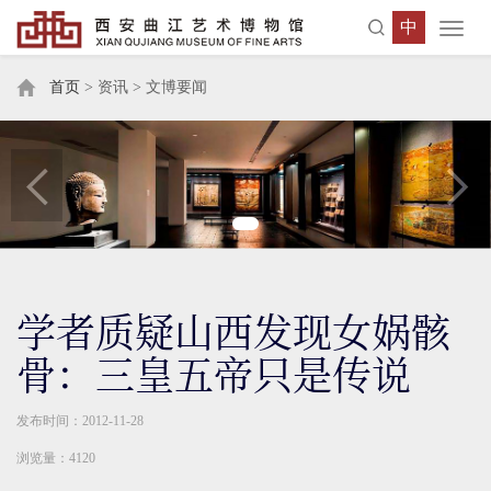
中
Toggl
navig
首页
> 资讯 > 文博要闻
学者质疑山西发现女娲骸
骨：三皇五帝只是传说
发布时间：2012-11-28
浏览量：4120