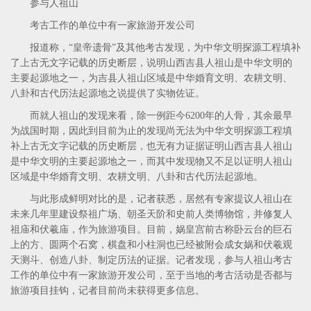
参与人祖山
考古工作的单位中有一家旅游开发公司
报道称，“皇帝遗骨”及其他考古发现，为中华文明探源工程填补
了上古无文字记载的历史断层，说明山西吉县人祖山是中华文明的
主要起源地之一，为吉县人祖山区域是中华婚育文明、农耕文明、
八卦和古代历法起源地之说提供了实物佐证。
而就人祖山的发现来看，除一例距今6200年的人骨，其余最早
为战国时期，因此到目前为止的发现尚无法为中华文明探源工程填
补上古无文字记载的历史断层，也无有力证据证明山西吉县人祖山
是中华文明的主要起源地之一，而其中发现物又不足以证明人祖山
区域是中华婚育文明、农耕文明、八卦和古代历法起源地。
与此形成鲜明对比的是，记者获悉，居然有专家提议人祖山在
未来几年里建设祭祖广场、朝圣天阶和史前人类博物馆，并修复人
祖庙和伏羲庙，作为旅游项目。目前，娲皇宫前古称卧云台的巨石
上的方、圆两个石窝，棋盘和小柱洞也已经被附会成女娲和伏羲观
天测斗、创造八卦、制定历法的证据。记者发现，参与人祖山考古
工作的单位中有一家旅游开发公司，至于当地的考古活动是否都与
旅游项目挂钩，记者目前尚未获得更多信息。