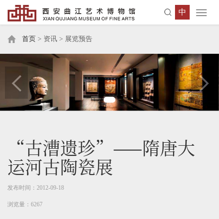
中
Toggl
navig
首页
> 资讯 > 展览预告
“古漕遗珍”——隋唐大
运河古陶瓷展
发布时间：2012-09-18
浏览量：6267