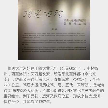
隋唐大运河始建于隋大业元年（公元
605
年），南起扬
州，西至洛阳；又西起长安，经洛阳北至涿郡（今北京
南）；继而又开通江南运河，直抵余杭（今杭州），全长
2700
公里。隋唐大运河历经隋、唐、五代、宋等朝，成为沟
通南博的经济大动脉，也成为促进各地区文化与民族融合的
重要纽带。到了元初，运河又截弯取直，形成京杭大运河，
保存至今，共流淌了
1397
年。