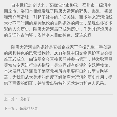
自本世纪之交以来，安徽淮北市柳孜、宿州市一级河南
商丘市、洛阳市相继发现了隋唐大运河的码头、渠道、桥梁
和漕仓等遗址，引起了社会的广泛关注。而多年来运河沿线
大批不同时期的精美绝伦的古陶瓷器的问世，呈现出多姿多
彩的人文历史。隋唐大运河虽已成为历史，作为其辉煌历史
的见证的古陶瓷，依然令人目眩神迷、流连忘返。
隋唐大运河古陶瓷馆是安徽企业家丁仰振先生一手创建
的颇具特色的民营博物馆。
2011
年经中国文物保护基金会批
准正式成立，由该基金会直接领导并参与管理，特邀耿宝昌
等知名专家进行业务指导，是业界颇有好评的专题博物馆。
本次展品几乎涵盖了隋至元初所有重要窑口的典型古陶瓷
器，为我们从大美术的角度了解隋唐大运河的历史作用，提
供了宝贵的例证，并散发出独特的艺术魅力和迷人风采。
上一篇： 没有了
下一篇：
馆藏精品展