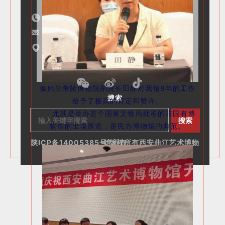
联系方式
电话：029-68938021
邮箱：museum@yungaogroup.com
地址：西安市大雁塔南广场慈恩路66号
其他媒体
秦始皇帝陵博物院副院长田静对我馆8年的工作
搜索
给予了极高的肯定和赞许。
尤其是举办首个国家文物局批准的非国有博
物馆的出境展览，是民办博物馆的典范。
陕ICP备14005385号 版权所有西安曲江艺术博物馆所有