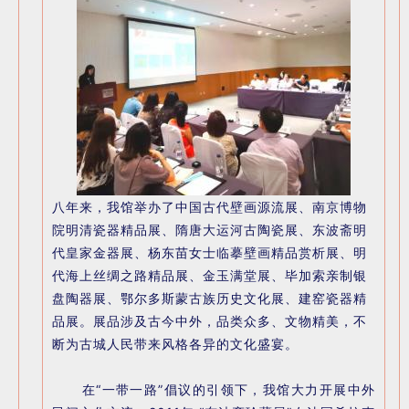
八年来，我馆举办了中国古代壁画源流展、南京博物
院明清瓷器精品展、隋唐大运河古陶瓷展、东波斋明
代皇家金器展、杨东苗女士临摹壁画精品赏析展、明
代海上丝绸之路精品展、金玉满堂展、毕加索亲制银
盘陶器展、鄂尔多斯蒙古族历史文化展、建窑瓷器精
品展。展品涉及古今中外，品类众多、文物精美，不
断为古城人民带来风格各异的文化盛宴。
在“一带一路”倡议的引领下，我馆大力开展中外