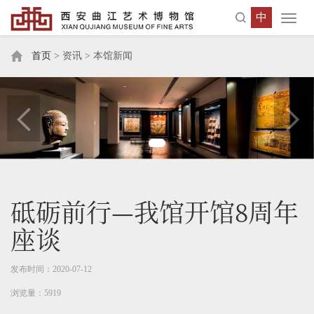
中
Toggl
navig
首页
> 资讯 > 本馆新闻
砥砺前行—我馆开馆8周年
座谈
发布时间：2020-07-12
浏览量：5919