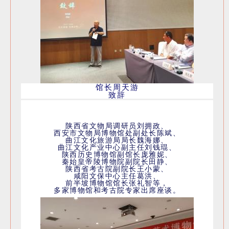
馆长周天游
致辞
陕西省文物局调研员刘拥政、
西安市文物局博物馆处副处长陈斌、
曲江文化旅游局局长魏海娜、
曲江文化产业中心副主任刘钱琨、
陕西历史博物馆副馆长庞雅妮、
秦始皇帝陵博物院副院长田静、
陕西省考古院副院长王小蒙、
咸阳文保中心主任葛洪、
前半坡博物馆馆长张礼智等，
多家博物馆和考古院专家出席座谈。