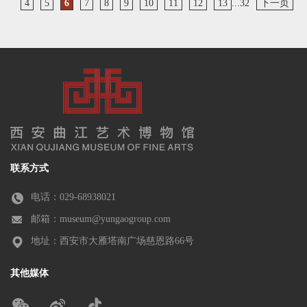
4
5
6
7
8
9
10
11
12
13
...32
下一页
联系方式
电话：029-68938021
邮箱：museum@yungaogroup.com
地址：西安市大雁塔南广场慈恩路66号
其他媒体