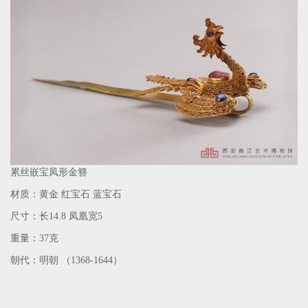
累丝嵌宝凤形金簪
材质：黄金 红宝石 蓝宝石
尺寸：长
14.8
凤凰宽
5
重量：
37
克
朝代：明朝 （
1368-1644
）