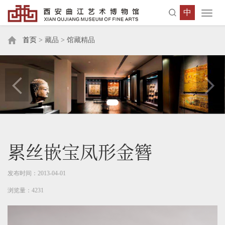
中
Toggl
navig
首页
> 藏品 > 馆藏精品
累丝嵌宝凤形金簪
发布时间：2013-04-01
浏览量：4231