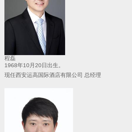
程磊
1968
年
10
月
20
日出生。
现任
西安运高国际酒店有限公司
总经理