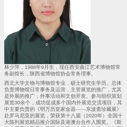
林少萍，
1988
年
9
月生，现任西安曲江艺术博物馆常
务副馆长，陕西省博物馆协会常务理事。
西北大学文物与博物馆专业，硕士研究生学历。总体
负责博物馆日常事务及运营，主管展览的推广，尤其
是外展的推广，外事活动和文创开发。参与组织策划
展览
30
余个，成功促成多个国内外展览交流项目，其
中主要负责的《明万历皇家金器——东波斋珍藏展》
赴罗马尼亚的展览，荣获第十八届（
2020
年）全国十
大陈列展览精品推介国际及港澳台合作入围奖。《斯