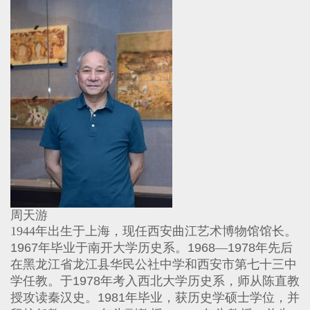
周天游
1944
年出生于上海，现任西安曲江艺术博物馆馆长。
1967
年毕业于南开大学历史系。
1968
—
1978
年先后
在黑龙江省龙江县华民公社中学和西安市第七十三中
学任教。于
1978
年考入西北大学历史系，师
从陈直
教
授攻读秦汉史。
1981
年毕业，获历史学硕士学位，并