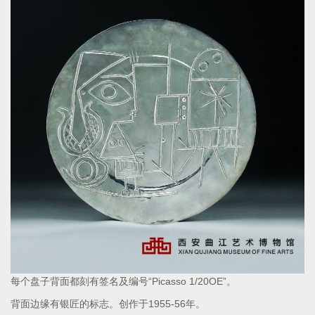
每个盘子背面都刻有签名及编号“
Picasso 1/20OE
”。
背面边缘有银匠的标志。创作于
1955-56
年。