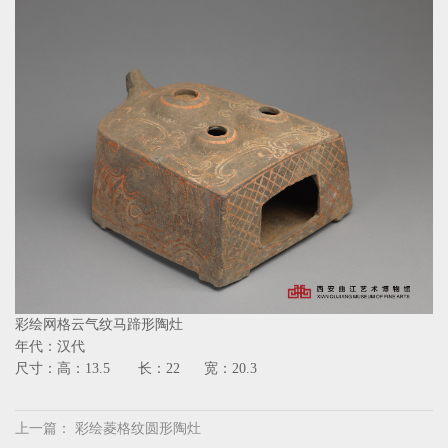
彩绘网格云气纹马蹄形陶灶
年代：汉代
尺寸：高：13.5 长：22 宽：20.3
上一篇：
彩绘菱格纹圆形陶灶