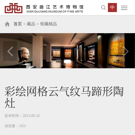
中
Toggl
navig
首页
> 藏品 > 馆藏精品
彩绘网格云气纹马蹄形陶
灶
发布时间：2023-08-24
浏览量：3431