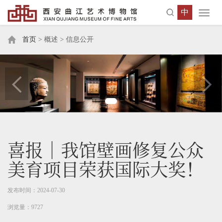
中
Toggl
navig
首页
> 概述 > 信息公开
喜报｜我馆壁画修复公众
美育项目荣获国际大奖！
发布时间：2024-07-30
浏览量：9727