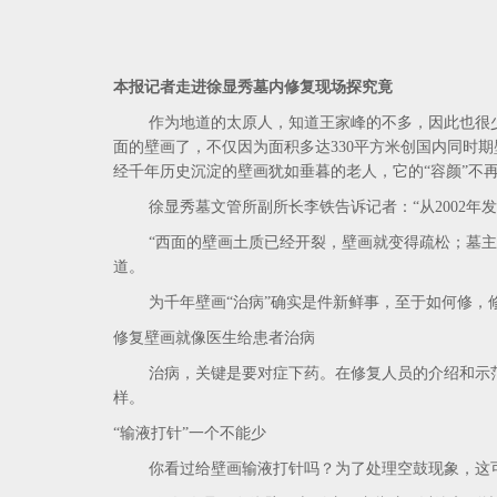
本报记者走进徐显秀墓内修复现场探究竟
作为地道的太原人，知道王家峰的不多，因此也很少有
面的壁画了，不仅因为面积多达330平方米创国内同时
经千年历史沉淀的壁画犹如垂暮的老人，它的“容颜”不
徐显秀墓文管所副所长李铁告诉记者：“从2002年
“西面的壁画土质已经开裂，壁画就变得疏松；墓主人
道。
为千年壁画“治病”确实是件新鲜事，至于如何修，修
修复壁画就像医生给患者治病
治病，关键是要对症下药。在修复人员的介绍和示范下
样。
“输液打针”一个不能少
你看过给壁画输液打针吗？为了处理空鼓现象，这可