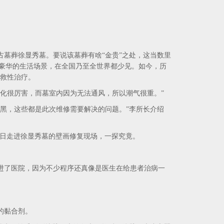
墓葬徐显秀墓。要说该墓葬有啥“金贵”之处，这当数里
富豪华的生活场景，在全国乃至全世界都少见。如今，历
抢救性治疗。
化很厉害，而墓室内因为无法通风，所以潮气很重。”
黑，这些都是此次维修需要解决的问题。”李所长介绍
1日走进徐显秀墓的壁画修复现场，一探究竟。
了医院，因为不少程序还真像是医生在给患者治病一
的黏合剂。