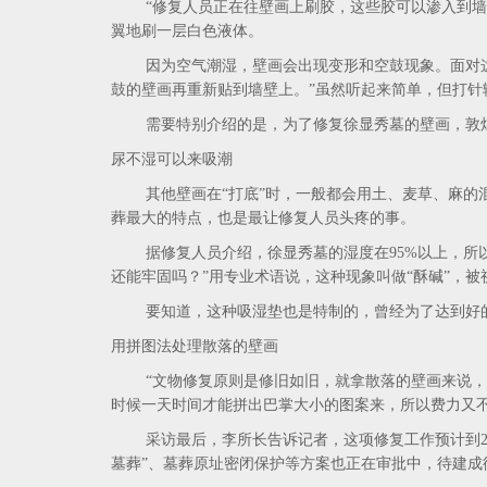
“修复人员正在往壁画上刷胶，这些胶可以渗入到墙壁
翼地刷一层白色液体。
因为空气潮湿，壁画会出现变形和空鼓现象。面对这样
鼓的壁画再重新贴到墙壁上。”虽然听起来简单，但打
需要特别介绍的是，为了修复徐显秀墓的壁画，敦煌
尿不湿可以来吸潮
其他壁画在“打底”时，一般都会用土、麦草、麻的混
葬最大的特点，也是最让修复人员头疼的事。
据修复人员介绍，徐显秀墓的湿度在95%以上，所以
还能牢固吗？”用专业术语说，这种现象叫做“酥碱”，
要知道，这种吸湿垫也是特制的，曾经为了达到好的
用拼图法处理散落的壁画
“文物修复原则是修旧如旧，就拿散落的壁画来说，不
时候一天时间才能拼出巴掌大小的图案来，所以费力又
采访最后，李所长告诉记者，这项修复工作预计到201
墓葬”、墓葬原址密闭保护等方案也正在审批中，待建成