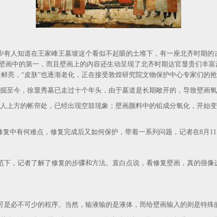
人知道在王家峰王墓坡这个看似不起眼的土堆下，有一座北齐时期的古
期壁画中的第一，而且壁画上的内容还生动呈现了北齐时期达官显贵们丰
再鲜亮，“皮肤”也逐渐老化，正在接受敦煌研究院文物保护中心专家们的
发掘至今，徐显秀墓已走过十个年头，由于墓道是长期敞开的，导致壁画氧
上方的帐帘处，已经出现空鼓现象；壁画颜料中的铅成分氧化，开始变
复中有何难点，修复完成后又如何保护，带着一系列问题，记者在8月1
，记者了解了修复的步骤和方法。直白点说，看修复壁画，真的很像进
是必不可少的程序。当然，输液输的是液体，而给壁画输入的则是特殊