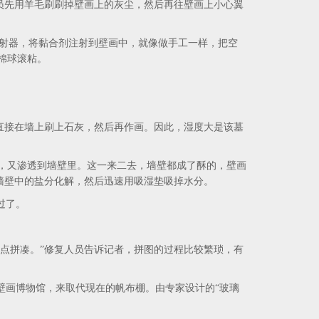
员先用羊毛刷刷掉壁画上的灰尘，然后再往壁画上小心翼
射器，将黏合剂注射到壁画中，就像做手工一样，把空
棉球滚粘。
直接在墙上刷上石灰，然后再作画。因此，湿度大是该墓
，又渗透到墙壁里。这一来二去，墙壁都成了酥的，壁画
让墙壁中的盐分化解，然后迅速用吸湿垫吸掉水分。
过了。
点拼凑。”修复人员告诉记者，拼图的过程比较繁琐，有
壁画博物馆，来取代现在的帆布棚。由专家设计的“玻璃