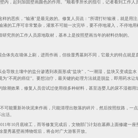
内，起到加固壁画颜色的作用。”顺着李所长的指引，记者看到工作人
的恶疾，“输液”是最见效的。修复人员说：“所谓打针输液，就是用注
针输液的工序可非常繁杂，灌浆不可能一次完毕，要不停地灌入，不停地用
研究所的工作人员原地取材，基本上是按照壁画当年的材料仿制的。
合体先在墙体上刷，进而作画，但徐显秀墓则不同，它最大的特点就是
会导致土壤中的盐分渗透到表面形成“盐块”，“一潮湿，盐块又变成盐水
被视为“不死的癌症”。要想治疗，最关键的处理方法就是脱盐，即用药水
除潮效果，修复人员尝试过使用很多种材料，甚至连婴儿的尿不湿都用
可能重新补块泥来作画，只能清理出散落的碎片，然后按照纹路，一点
不出活。
1年10月底竣工，而等修复完成后，文物部门计划在墓葬上面修建一座
徐显秀墓壁画博物馆后，将会对广大游客开放。