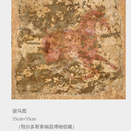
骏马图
55cm
×
55cm
（鄂尔多斯青铜器博物馆藏）