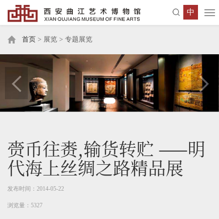
中
To
nav
首页
> 展览 > 专题展览
赍币往赉,输货转贮 ——明
代海上丝绸之路精品展
发布时间：2014-05-22
浏览量：5327