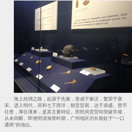
海上丝绸之路，起源于先秦，形成于秦汉，繁荣于唐
宋。进入明代，郑和七下西洋，朝贡贸易，达于鼎盛。赍币
往赉，厚往薄来，是其主要特征。而民间货贸却突破常规，
从未间断。即便明清海禁时期，广州地区仍长期处于
“
一口
通商
”
的地位。