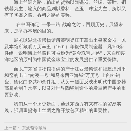
海上丝绸之路，输出的货物以陶瓷器、丝绸、茶叶、铜
铁器为主，输入的商品则以香料、金玉、珠宝为主，所以又
有了陶瓷之路、香料之路的美称。
在中国确定
“
一带一路
”
战略之时，回顾历史，展望未
来，是举办本展的目的。
展览以湖北省博物馆所藏明梁庄王墓出土皇家金器，以
及本馆所藏明万历辛丑（
1601
）年银作局制金器，凡
100
余
件组，说明海上丝路也可被称为
“
黄金珠宝之路
”
，来自印度
洋地区的原料为中国黄金珠宝业的发展提供了重要保障。
而以广东省博物馆提供的产于江西景德镇和福建漳州平
和窑的出自
“
南澳一号
”
和马来西亚海域
“
万历号
”
上的外销
瓷、德化白瓷共
80
余件组，从另一侧面反映出明代中国瓷器
高超的制作水平，以及对世界陶瓷制造业的发展所产生的重
要影响。
我们从一个历史断面，通过东西方有来有往的贸易实
践，强调重提海上丝绸之路开放包容精神的重要性。
上一篇：
东波斋珍藏展