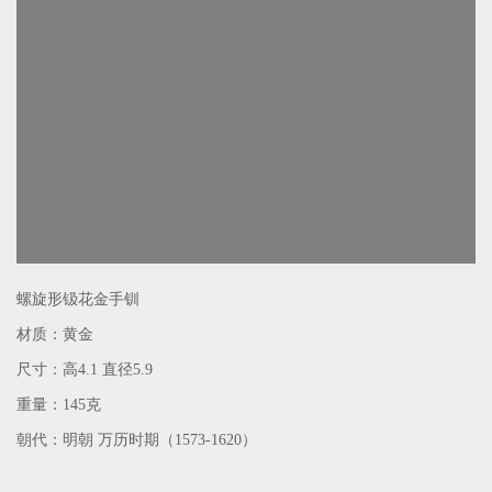
螺旋形钑花金手钏
材质：黄金
尺寸：高
4.1
直径
5.9
重量：
145
克
朝代：明朝 万历时期（
1573-1620
）