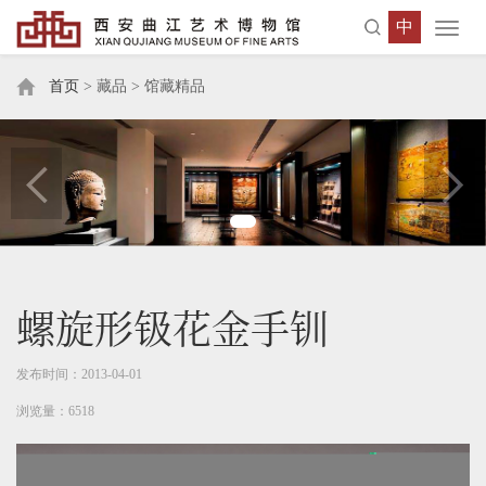
中
Toggl
navig
首页
> 藏品 > 馆藏精品
螺旋形钑花金手钏
发布时间：2013-04-01
浏览量：6518