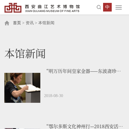
中
Toggl
navig
首页
> 资讯 > 本馆新闻
本馆新闻
“明万历年间皇家金器——东波斋珍藏展”赴斯洛文尼亚国家博物馆展出
2018-08-30
“鄂尔多斯文化神州行—2018西安活动周”启动仪式在西安举行