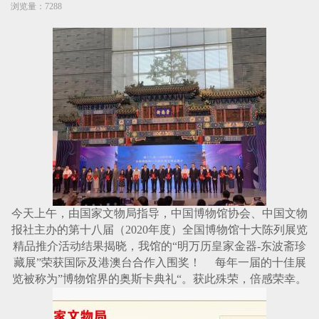
浏览量：7288
今天上午，由国家文物局指导，中国博物馆协会、中国文物
报社主办的第十八届（2020年度）全国博物馆十大陈列展览
精品推介活动结果揭晓，我馆的“明万历皇家金器-东波斋珍
藏展”荣获国际及港澳台合作入围奖！ 每年一届的十佳展
览被称为”博物馆界的奥斯卡典礼“。获此殊荣，倍感荣幸。