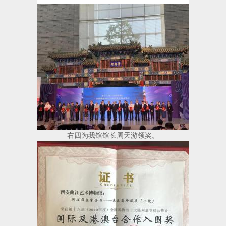
右四为我馆馆长周天游领奖。