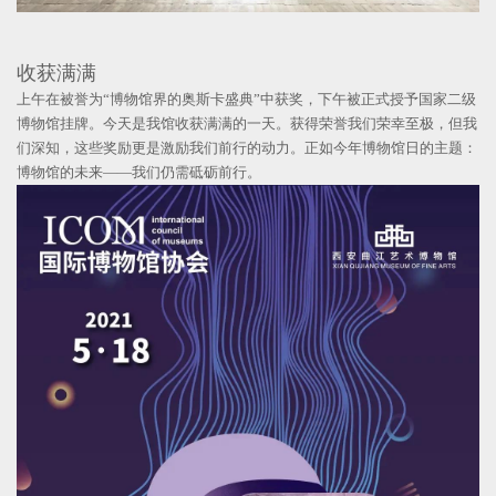
收获满满
上午在被誉为“博物馆界的奥斯卡盛典”中获奖，下午被正式授予国家二级
博物馆挂牌。今天是我馆收获满满的一天。获得荣誉我们荣幸至极，但我
们深知，这些奖励更是激励我们前行的动力。正如今年博物馆日的主题：
博物馆的未来——我们仍需砥砺前行。