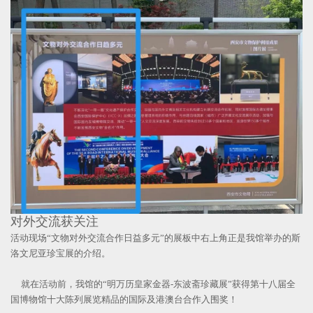
对外交流获关注
活动现场“文物对外交流合作日益多元”的展板中右上角正是我馆举办的斯
洛文尼亚珍宝展的介绍。
就在活动前，我馆的“明万历皇家金器-东波斋珍藏展”获得第十八届全
国博物馆十大陈列展览精品的国际及港澳台合作入围奖！