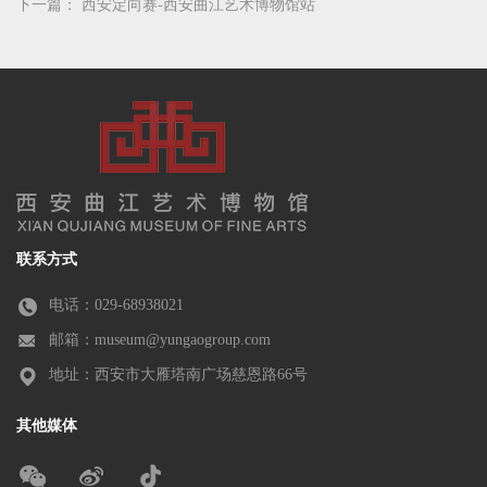
下一篇：
西安定向赛-西安曲江艺术博物馆站
联系方式
电话：029-68938021
邮箱：museum@yungaogroup.com
地址：西安市大雁塔南广场慈恩路66号
其他媒体