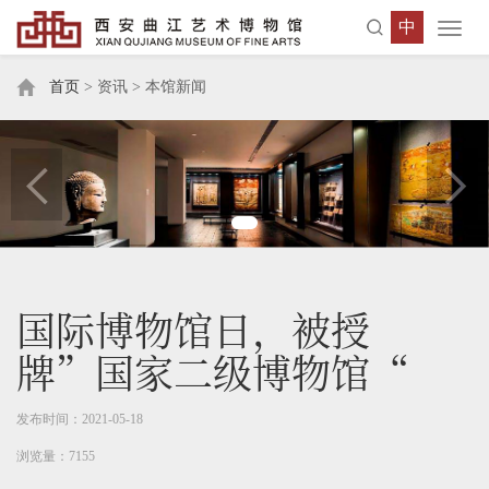
中
Toggl
navig
首页
> 资讯 > 本馆新闻
国际博物馆日，被授
牌”国家二级博物馆“
发布时间：2021-05-18
浏览量：7155