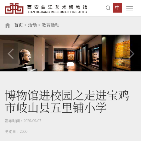
中
Toggl
navig
首页
> 活动 > 教育活动
博物馆进校园之走进宝鸡
市岐山县五里铺小学
发布时间：2020-09-07
浏览量：2660