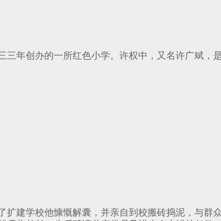
三三年创办的一所红色小学。许权中，又名许广斌，
了扩建学校他慷慨解囊，并亲自到校搬砖捣泥，与群