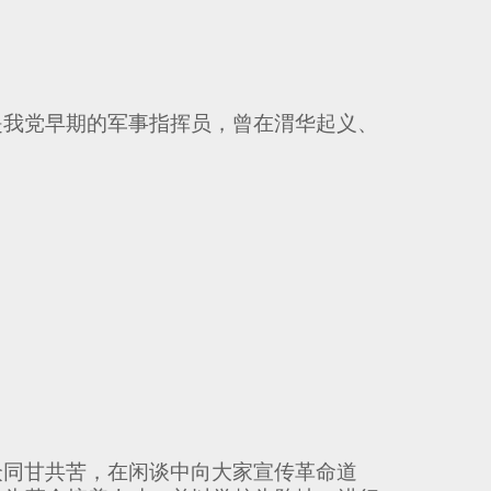
是我党早期的军事指挥员，曾在渭华起义、
众同甘共苦，在闲谈中向大家宣传革命道